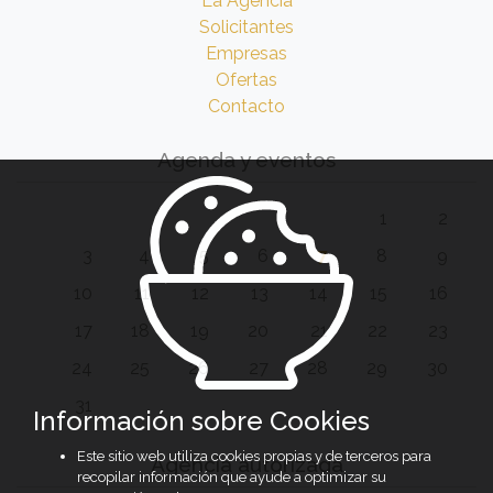
La Agencia
Solicitantes
Empresas
Ofertas
Contacto
Agenda y eventos
1
2
3
4
5
6
7
8
9
10
11
12
13
14
15
16
17
18
19
20
21
22
23
24
25
26
27
28
29
30
31
Información sobre Cookies
Este sitio web utiliza cookies propias y de terceros para
Agencia autorizada
recopilar información que ayude a optimizar su