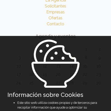
La Agencia
Solicitantes
Empresas
Ofertas
Contacto
Agenda y eventos
1
2
3
4
5
6
7
8
9
10
11
12
13
14
15
16
17
18
19
20
21
22
23
24
25
26
27
28
29
30
31
Información sobre Cookies
Este sitio web utiliza cookies propias y de terceros para
Agencia autorizada
recopilar información que ayude a optimizar su