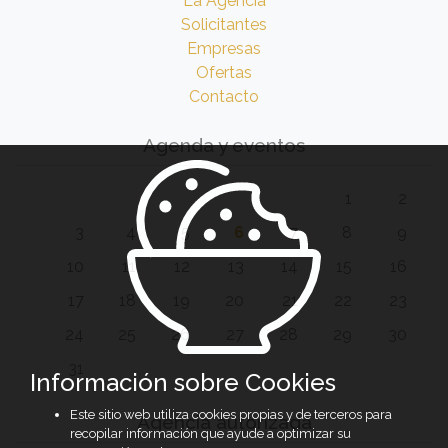
La Agencia
Solicitantes
Empresas
Ofertas
Contacto
Agenda y eventos
1
2
3
4
5
6
7
8
9
10
11
12
13
14
15
16
17
18
19
20
21
22
23
24
25
26
27
28
29
30
31
Información sobre Cookies
Este sitio web utiliza cookies propias y de terceros para
Agencia autorizada
recopilar información que ayude a optimizar su