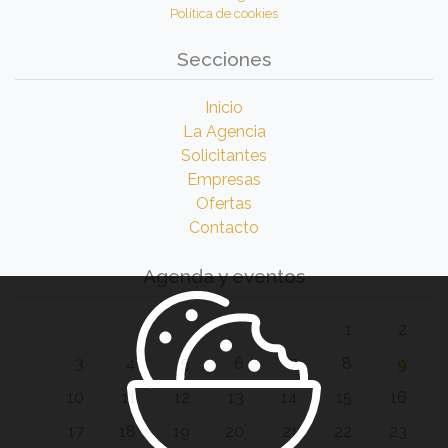
Política de cookies
Secciones
Inicio
La Agencia
Solicitantes
Empresas
Ofertas
Contacto
Agenda y eventos
1
2
3
4
5
6
7
8
9
10
11
12
13
14
15
16
17
18
19
20
21
22
23